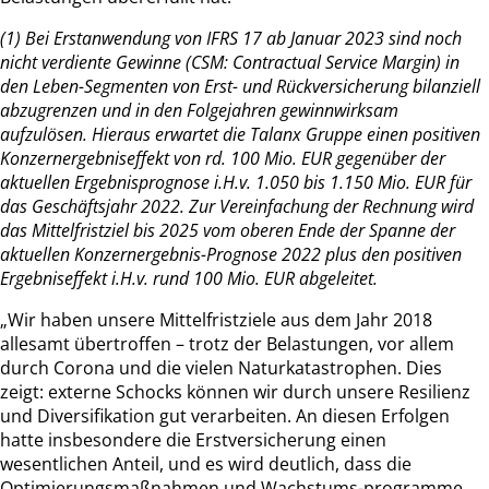
(1)
Bei Erstanwendung von IFRS 17 ab Januar 2023 sind noch
nicht verdiente Gewinne (CSM: Contractual Service Margin) in
den Leben-Segmenten von Erst- und Rückversicherung bilanziell
abzugrenzen und in den Folgejahren gewinnwirksam
aufzulösen. Hieraus erwartet die Talanx Gruppe einen positiven
Konzernergebniseffekt von rd. 100 Mio. EUR gegenüber der
aktuellen Ergebnisprognose i.H.v. 1.050 bis 1.150 Mio. EUR für
das Geschäftsjahr 2022. Zur Vereinfachung der Rechnung wird
das Mittelfristziel bis 2025 vom oberen Ende der Spanne der
aktuellen Konzernergebnis-Prognose 2022 plus den positiven
Ergebniseffekt i.H.v. rund 100 Mio. EUR abgeleitet.
„Wir haben unsere Mittelfristziele aus dem Jahr 2018
allesamt übertroffen – trotz der Belastungen, vor allem
durch Corona und die vielen Naturkatastrophen. Dies
zeigt: externe Schocks können wir durch unsere Resilienz
und Diversifikation gut verarbeiten. An diesen Erfolgen
hatte insbesondere die Erstversicherung einen
wesentlichen Anteil, und es wird deutlich, dass die
Optimierungsmaßnahmen und Wachstums-programme