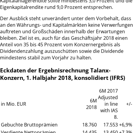
Kapitalanlagerendite sollte mindestens 3,0 Prozent und die
Eigenkapitalrendite rund 9,0 Prozent entsprechen.
Der Ausblick steht unverändert unter dem Vorbehalt, dass
an den Währungs- und Kapitalmärkten keine Verwerfungen
auftreten und Großschäden innerhalb der Erwartungen
bleiben. Ziel ist es, auch für das Geschäftsjahr 2018 einen
Anteil von 35 bis 45 Prozent vom Konzernergebnis als
Dividendenzahlung auszuschütten sowie die Dividende
mindestens stabil zum Vorjahr zu halten.
Eckdaten der Ergebnisrechnung Talanx-
Konzern, 1. Halbjahr 2018, konsolidiert (IFRS)
6M 2017
Adjusted
6M
in Mio. EUR
in line
+/-
2018
with IAS
8.
Gebuchte Bruttoprämien
18.760
17.553
+6,9%
Verdiente Nettoprämien
14.435
13.450
+7.3%