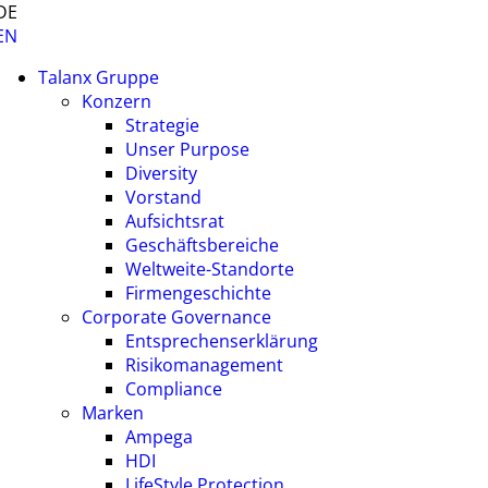
DE
EN
Talanx Gruppe
Konzern
Strategie
Unser Purpose
Diversity
Vorstand
Aufsichtsrat
Geschäftsbereiche
Weltweite-Standorte
Firmengeschichte
Corporate Governance
Entsprechenserklärung
Risikomanagement
Compliance
Marken
Ampega
HDI
LifeStyle Protection