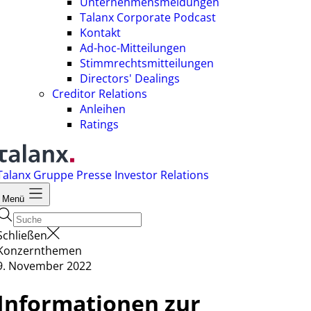
Unternehmensmeldungen
Talanx Corporate Podcast
Kontakt
Ad-hoc-Mitteilungen
Stimmrechtsmitteilungen
Directors' Dealings
Creditor Relations
Anleihen
Ratings
Talanx Gruppe
Presse
Investor Relations
Menü
Schließen
Konzernthemen
9. November 2022
Informationen zur