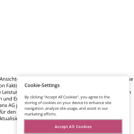
Ansichten des Managements der Talanx AG beruhen. Diese
Cookie-Settings
on Faktoren, von denen zahlreiche außerhalb des
ie Leistungen und die Erfolge der Talanx AG. Diese Faktoren
By clicking “Accept All Cookies”, you agree to the
n und Erfolge der Gesellschaft wesentlich von denjenigen
storing of cookies on your device to enhance site
nx AG garantiert nicht, dass die den zukunftsgerichteten
navigation, analyze site usage, and assist in our
 den Eintritt der zukunftsgerichteten Aussagen. Die
marketing efforts.
tualisieren oder bei einer anderen als der erwarteten
Accept All Cookies