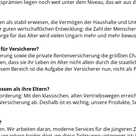
gsprämien liegen noch weit unter dem Niveau, das wir aus
hren als stabil erwiesen, die Vermögen der Haushalte und 
r guten wirtschaftlichen Entwicklung: die Zahl der Menschen
sorge für das Alter wird vielen Ungarn mehr und mehr bewus
für Versicherer?
cherung sowie die private Rentenversicherung die größten 
dass sie ihr Leben im Alter nicht allein durch die staatlic
diesem Bereich ist die Aufgabe der Versicherer nun, nicht al
sen als ihre Eltern?
sforderung: Mit den klassischen, alten Vertriebswegen errei
ne Versicherung ab. Deshalb ist es wichtig, unsere Produkte
?
n. Wir arbeiten daran, moderne Services für die jüngeren 
ir verankern beides dort, wo diese Zielgruppe unterwegs ist