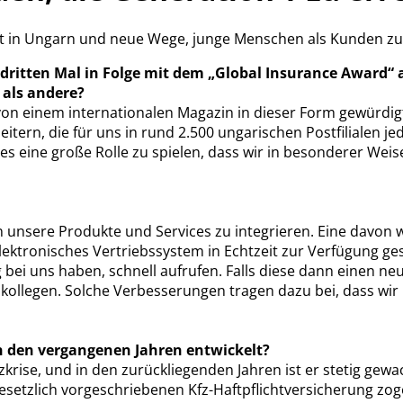
äft in Ungarn und neue Wege, junge Menschen als Kunden z
dritten Mal in Folge mit dem „Global Insurance Award“ 
 als andere?
l, von einem internationalen Magazin in dieser Form gewürdigt
eitern, die für uns in rund 2.500 ungarischen Postfilialen 
es eine große Rolle zu spielen, dass wir in besonderer Wei
in unsere Produkte und Services zu integrieren. Eine davo
elektronisches Vertriebssystem in Echtzeit zur Verfügung g
 bei uns haben, schnell aufrufen. Falls diese dann einen ne
skollegen. Solche Verbesserungen tragen dazu bei, dass wi
n den vergangenen Jahren entwickelt?
nzkrise, und in den zurückliegenden Jahren ist er stetig g
esetzlich vorgeschriebenen Kfz-Haftpflichtversicherung zog