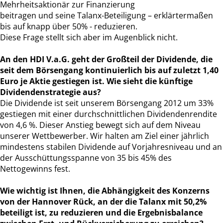
Mehrheitsaktionär zur Finanzierung
beitragen und seine Talanx-Beteiligung – erklärtermaßen
bis auf knapp über 50% - reduzieren.
Diese Frage stellt sich aber im Augenblick nicht.
An den HDI V.a.G. geht der Großteil der Dividende, die
seit dem Börsengang kontinuierlich bis auf zuletzt 1,40
Euro je Aktie gestiegen ist. Wie sieht die künftige
Dividendenstrategie aus?
Die Dividende ist seit unserem Börsengang 2012 um 33%
gestiegen mit einer durchschnittlichen Dividendenrendite
von 4,6 %. Dieser Anstieg bewegt sich auf dem Niveau
unserer Wettbewerber. Wir halten am Ziel einer jährlich
mindestens stabilen Dividende auf Vorjahresniveau und an
der Ausschüttungsspanne von 35 bis 45% des
Nettogewinns fest.
Wie wichtig ist Ihnen, die Abhängigkeit des Konzerns
von der Hannover Rück, an der die Talanx mit 50,2%
beteiligt ist, zu reduzieren und die Ergebnisbalance