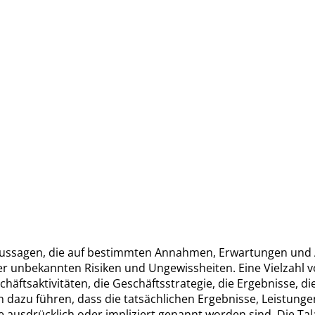
ussagen, die auf bestimmten Annahmen, Erwartungen und 
r unbekannten Risiken und Ungewissheiten. Eine Vielzahl v
chäftsaktivitäten, die Geschäftsstrategie, die Ergebnisse, d
 dazu führen, dass die tatsächlichen Ergebnisse, Leistunge
ausdrücklich oder impliziert genannt worden sind. Die Tala