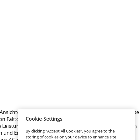
Ansichten des Managements der Talanx AG beruhen. Diese
Cookie-Settings
on Faktoren, von denen zahlreiche außerhalb des
ie Leistungen und die Erfolge der Talanx AG. Diese Faktoren
By clicking “Accept All Cookies”, you agree to the
n und Erfolge der Gesellschaft wesentlich von denjenigen
storing of cookies on your device to enhance site
nx AG garantiert nicht, dass die den zukunftsgerichteten