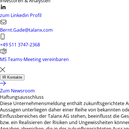
Investoren & Analysten
zum Linkedin Profil
Bernt.Gade@talanx.com
+49 511 3747-2368
MS Teams-Meeting vereinbaren
IR Kontakte
Zum Newsroom
Haftungsausschluss
Diese Unternehmensmeldung enthält zukunftsgerichtete A
Aussagen unterliegen daher einer Reihe von bekannten ode
Einflussbereiches der Talanx AG stehen, beeinflusst die Ges
bzw. ein Realisieren der Risiken und Ungewissheiten können
Angaben abweichen, die in der zukunftsgerichteten Aussage 