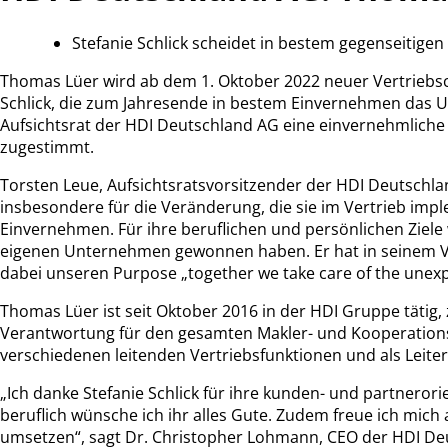
Stefanie Schlick scheidet in bestem gegenseitig
Thomas Lüer wird ab dem 1. Oktober 2022 neuer Vertriebsch
Schlick, die zum Jahresende in bestem Einvernehmen das U
Aufsichtsrat der HDI Deutschland AG eine einvernehmliche 
zugestimmt.
Torsten Leue, Aufsichtsratsvorsitzender der HDI Deutschla
insbesondere für die Veränderung, die sie im Vertrieb imp
Einvernehmen. Für ihre beruflichen und persönlichen Ziele 
eigenen Unternehmen gewonnen haben. Er hat in seinem Ve
dabei unseren Purpose „together we take care of the unexpe
Thomas Lüer ist seit Oktober 2016 in der HDI Gruppe tätig, 
Verantwortung für den gesamten Makler- und Kooperationsver
verschiedenen leitenden Vertriebsfunktionen und als Leit
„Ich danke Stefanie Schlick für ihre kunden- und partnerori
beruflich wünsche ich ihr alles Gute. Zudem freue ich mi
umsetzen“, sagt Dr. Christopher Lohmann, CEO der HDI Deu