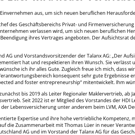
en Einvernehmen aus, um sich neuen beruflichen Herausfor
ef des Geschäftsbereichs Privat- und Firmenversicherung D
nternehmen verlassen wird, um sich neuen beruflichen Her
Beendigung ihres Vertrages angeboten. Der Aufsichtsrat de
nd AG und Vorstandsvorsitzender der Talanx AG: „Der Aufsic
lementiert hat und respektieren ihren Wunsch. Sie verläss
wünsche ich ihr alles Gute. Zugleich freue ich mich, dass 
rantwortungsbereich konsequent sehr gute Ergebnisse erz
cted and foster entrepreneurship“ mitentwickelt. Ihm wünsc
zunächst bis 2019 als Leiter Regionaler Maklervertrieb, ab 
trieb. Seit 2022 ist er Mitglied des Vorstandes der HDI Le
er der Lebensversicherung unter anderem beim LVM, AXA Deu
entierte Expertise und ihre hohe vertriebliche Kompetenz, mi
ch auf die Zusammenarbeit mit Thomas Lüer in neuer Verant
tschland AG und im Vorstand der Talanx AG für das Geschä